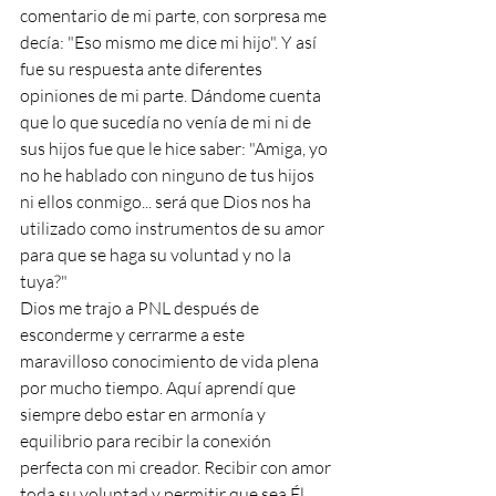
comentario de mi parte, con sorpresa me 
decía: "Eso mismo me dice mi hijo". Y así 
fue su respuesta ante diferentes 
opiniones de mi parte. Dándome cuenta 
que lo que sucedía no venía de mi ni de 
sus hijos fue que le hice saber: "Amiga, yo 
no he hablado con ninguno de tus hijos 
ni ellos conmigo... será que Dios nos ha 
utilizado como instrumentos de su amor 
para que se haga su voluntad y no la 
tuya?"
Dios me trajo a PNL después de 
esconderme y cerrarme a este 
maravilloso conocimiento de vida plena 
por mucho tiempo. Aquí aprendí que 
siempre debo estar en armonía y 
equilibrio para recibir la conexión 
perfecta con mi creador. Recibir con amor 
toda su voluntad y permitir que sea Él 