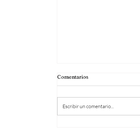
Quejas
Comentarios
Quejarse de todo y de todos, es la
mejor manera de acabar con el
bienestar personal y hablar de la
Escribir un comentario...
propia carencia de amor.
Programación...