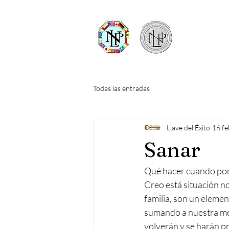
Todas las entradas
Llave del Éxito
16 f
Sanar
Qué hacer cuando por d
Creo está situación no
familia, son un eleme
sumando a nuestra me
volverán y se harán pr