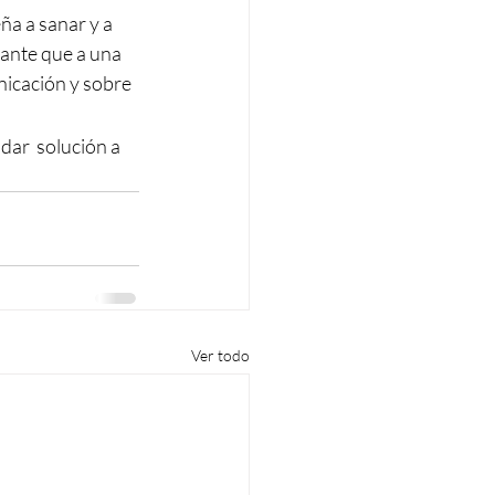
ña a sanar y a 
tante que a una 
icación y sobre 
dar  solución a 
Ver todo