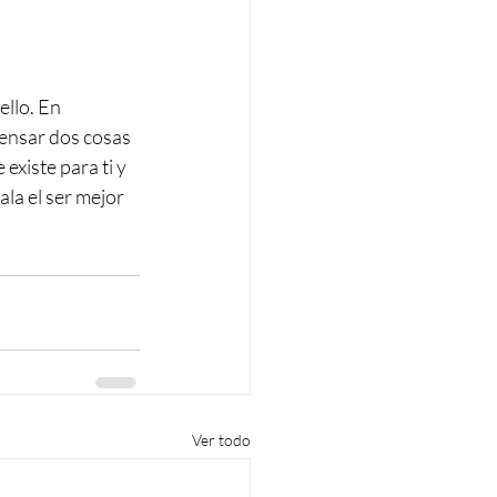
llo. En 
ensar dos cosas 
existe para ti y 
la el ser mejor 
Ver todo