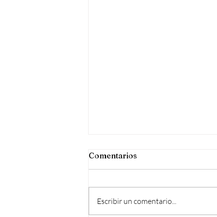
Quejas
Comentarios
Quejarse de todo y de todos, es la
mejor manera de acabar con el
bienestar personal y hablar de la
Escribir un comentario...
propia carencia de amor.