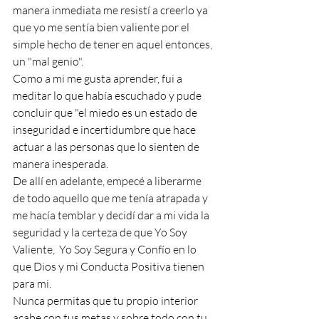
manera inmediata me resistí a creerlo ya 
que yo me sentía bien valiente por el 
simple hecho de tener en aquel entonces, 
un "mal genio".
Como a mi me gusta aprender, fui a 
meditar lo que había escuchado y pude 
concluir que "el miedo es un estado de 
inseguridad e incertidumbre que hace 
actuar a las personas que lo sienten de 
manera inesperada. 
De allí en adelante, empecé a liberarme 
de todo aquello que me tenía atrapada y 
me hacía temblar y decidí dar a mi vida la 
seguridad y la certeza de que Yo Soy 
Valiente,  Yo Soy Segura y Confío en lo 
que Dios y mi Conducta Positiva tienen 
para mi.
Nunca permitas que tu propio interior 
acabe con tus metas y sobre todo con tu 