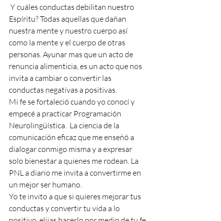
 Y cuáles conductas debilitan nuestro 
Espíritu? Todas aquellas que dañan 
nuestra mente y nuestro cuerpo así 
como la mente y el cuerpo de otras 
personas. Ayunar mas que un acto de 
renuncia alimenticia, es un acto que nos 
invita a cambiar o convertir las 
conductas negativas a positivas. 
Mi fe se fortaleció cuando yo conocí y 
empecé a practicar Programación 
Neurolingüística.  La ciencia de la 
comunicación eficaz que me enseñó a 
dialogar conmigo misma y a expresar 
solo bienestar a quienes me rodean. La 
PNL a diario me invita a convertirme en 
un mejor ser humano.
Yo te invito a que si quieres mejorar tus 
conductas y convertir tu vida a lo 
positivo, elijas hacerlo por medio de tu fe 